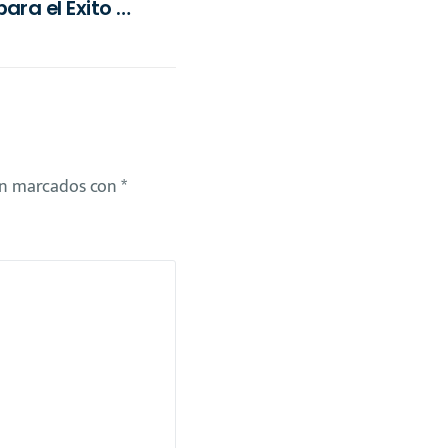
ara el Éxito en
conomía Digital
án marcados con
*