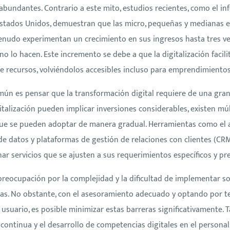
abundantes. Contrario a este mito, estudios recientes, como el i
stados Unidos, demuestran que las micro, pequeñas y medianas 
menudo experimentan un crecimiento en sus ingresos hasta tres v
o lo hacen. Este incremento se debe a que la digitalización facil
 de recursos, volviéndolos accesibles incluso para emprendimient
ún es pensar que la transformación digital requiere de una gran in
gitalización pueden implicar inversiones considerables, existen mú
que se pueden adoptar de manera gradual. Herramientas como el
de datos y plataformas de gestión de relaciones con clientes (CR
onar servicios que se ajusten a sus requerimientos específicos y p
 preocupación por la complejidad y la dificultad de implementar so
s. No obstante, con el asesoramiento adecuado y optando por t
 usuario, es posible minimizar estas barreras significativamente. 
continua y el desarrollo de competencias digitales en el persona