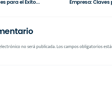
es para el Éxito
Empresa: Claves p
 la Era Digital
la E
mentario
electrónico no será publicada.
Los campos obligatorios est