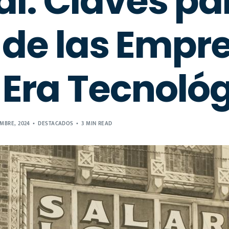
al: Claves pa
o de las Empr
a Era Tecnoló
EMBRE, 2024
DESTACADOS
3 MIN READ