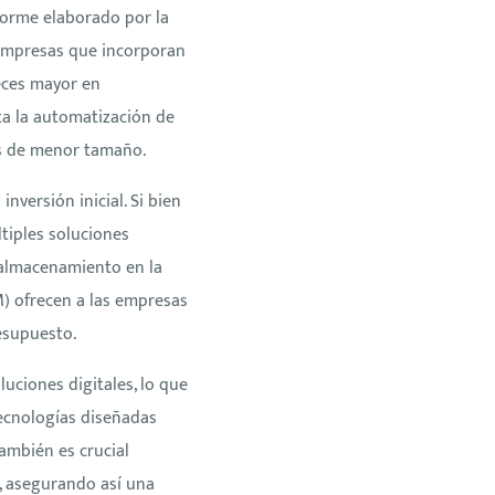
nforme elaborado por la
empresas que incorporan
eces mayor en
ita la automatización de
os de menor tamaño.
versión inicial. Si bien
ltiples soluciones
 almacenamiento en la
M) ofrecen a las empresas
resupuesto.
luciones digitales, lo que
ecnologías diseñadas
También es crucial
l, asegurando así una