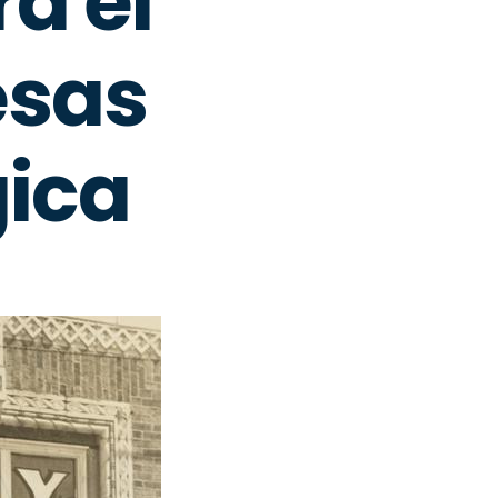
ra el
esas
gica