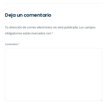
Adultos Mayores en
para la Cobertura
México
Médica en Estados
Unidos
Deja un comentario
Tu dirección de correo electrónico no será publicada.
Los campos
obligatorios están marcados con
*
Comentario
*