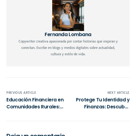
Fernanda Lombana
Copywriter creativa apasionada por contar historias que inspiran y
conectan. Escribe en blogs y medios digitales sobre actualidad,
cultura y estilo de vida.
PREVIOUS ARTICLE
NEXT ARTICLE
Educación Financiera en
Protege Tu Identidad y
Comunidades Rurales:
Finanzas: Descubre
Claves para una Vida
cómo Wini.mx Te Ayuda
Sostenible y Decisión de
en la Era Digital
Servicios Consciente
Deja un comentario