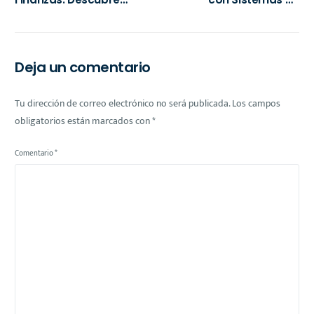
cómo Wini.mx Te Ayuda
Alarma: Guía y
en la Era Digital
Recomendaciones en la
Comunidad Rural
Deja un comentario
Tu dirección de correo electrónico no será publicada.
Los campos
obligatorios están marcados con
*
Comentario
*