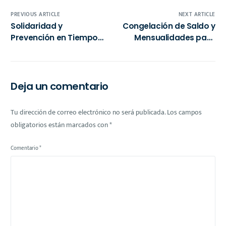
PREVIOUS ARTICLE
NEXT ARTICLE
Solidaridad y
Congelación de Saldo y
Prevención en Tiempos
Mensualidades para
de Crisis: Lecciones de
Beneficiarios
México para la
Recuperación Post-
Huracán en Florida
Deja un comentario
Tu dirección de correo electrónico no será publicada.
Los campos
obligatorios están marcados con
*
Comentario
*