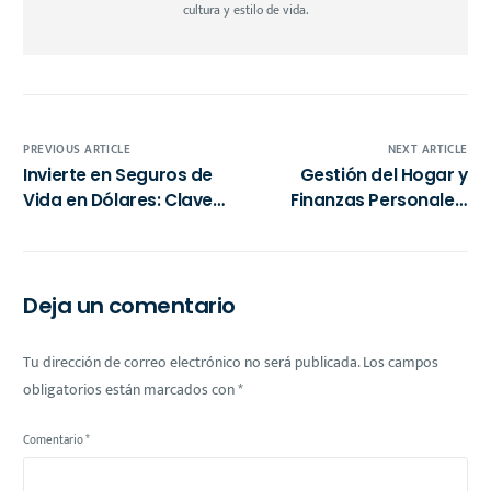
cultura y estilo de vida.
PREVIOUS ARTICLE
NEXT ARTICLE
Invierte en Seguros de
Gestión del Hogar y
Vida en Dólares: Clave
Finanzas Personales:
para la Estabilidad
Claves para una Vida
Financiera de Jóvenes
Económica Próspera
Profesionales
Mexicanos
Deja un comentario
Tu dirección de correo electrónico no será publicada.
Los campos
obligatorios están marcados con
*
Comentario
*