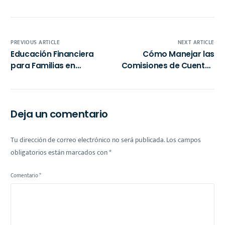
PREVIOUS ARTICLE
NEXT ARTICLE
Educación Financiera
Cómo Manejar las
para Familias en
Comisiones de Cuentas
México: Claves para un
Digitales sin Afectar tu
Futuro Próspero
Economía: Estrategias
para Jóvenes
Profesionales en México
Deja un comentario
Tu dirección de correo electrónico no será publicada.
Los campos
obligatorios están marcados con
*
Comentario
*