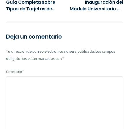
Guía Completa sobre
Inauguración del
Tipos de Tarjetas de
Módulo Universitario de
Pago y Sus Ventajas
Asesoría Fiscal en
para la Comunidad
Cuernavaca: Educación
y Apoyo Financiero
Gratuito
Deja un comentario
Tu dirección de correo electrónico no será publicada.
Los campos
obligatorios están marcados con
*
Comentario
*