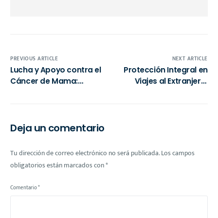
PREVIOUS ARTICLE
NEXT ARTICLE
Lucha y Apoyo contra el
Protección Integral en
Cáncer de Mama:
Viajes al Extranjero:
Estrategias
Claves para Elegir un
Económicas y
Seguro desde México
Solidaridad
Comunitaria
Deja un comentario
Tu dirección de correo electrónico no será publicada.
Los campos
obligatorios están marcados con
*
Comentario
*