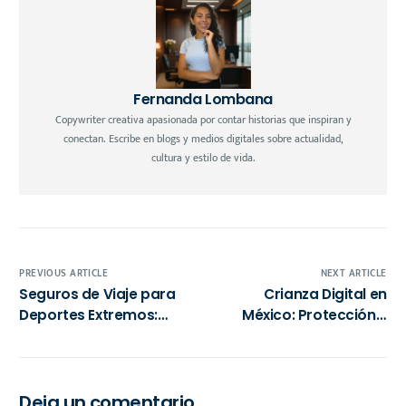
Fernanda Lombana
Copywriter creativa apasionada por contar historias que inspiran y
conectan. Escribe en blogs y medios digitales sobre actualidad,
cultura y estilo de vida.
PREVIOUS ARTICLE
NEXT ARTICLE
Seguros de Viaje para
Crianza Digital en
Deportes Extremos:
México: Protección y
Protección Financiera y
Educación de los Niños
Tranquilidad en
en la Era de la
Aventuras de Alto
Transformación Digital
Riesgo
Deja un comentario