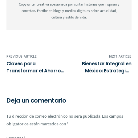
Copywriter creativa apasionada por contar historias que inspiran y
conectan. Escribe en blogs y medios digitales sobre actualidad,
cultura y estilo de vida.
PREVIOUS ARTICLE
NEXT ARTICLE
Claves para
Bienestar Integral en
Transformar el Ahorro
México: Estrategias
en Inversiones
para la Estabilidad
Equilibradas y
Financiera y
Saludables
Accesibilidad de
Servicios Domésticos
Deja un comentario
Tu dirección de correo electrónico no será publicada.
Los campos
obligatorios están marcados con
*