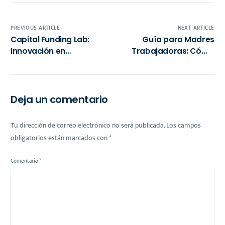
PREVIOUS ARTICLE
NEXT ARTICLE
Capital Funding Lab:
Guía para Madres
Innovación en
Trabajadoras: Cómo
Crowdlending con
Declarar el Alquiler y
Inteligencia Artificial
Aprovechar
para el Futuro
Deducciones Fiscales
Financiero
en México
Deja un comentario
Tu dirección de correo electrónico no será publicada.
Los campos
obligatorios están marcados con
*
Comentario
*