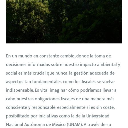
En un mundo en constante cambio, donde la toma de
decisiones informadas sobre nuestro impacto ambiental y
social es más crucial que nunca, la gestión adecuada de
aspectos tan fundamentales como los fiscales se vuelve
indispensable. Es vital imaginar cómo podríamos llevar a
cabo nuestras obligaciones fiscales de una manera más
consciente y responsable, especialmente si es sin coste,
posibilitado por iniciativas como la de la Universidad
Nacional Autónoma de México (UNAM). A través de su