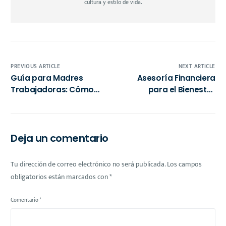
cultura y estilo de vida.
PREVIOUS ARTICLE
NEXT ARTICLE
Guía para Madres
Asesoría Financiera
Trabajadoras: Cómo
para el Bienestar
Declarar el Alquiler y
Integral: Claves para
Aprovechar
una Vida Saludable en
Deducciones Fiscales
la Comunidad
en México
Deja un comentario
Tu dirección de correo electrónico no será publicada.
Los campos
obligatorios están marcados con
*
Comentario
*