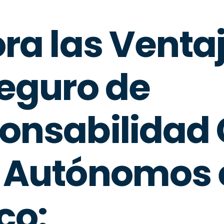
ora las Venta
Seguro de
onsabilidad C
 Autónomos 
co: