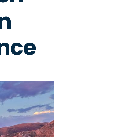
ón
ance