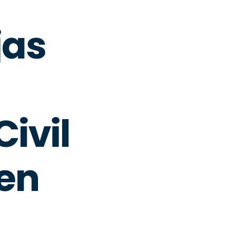
jas
ivil
en