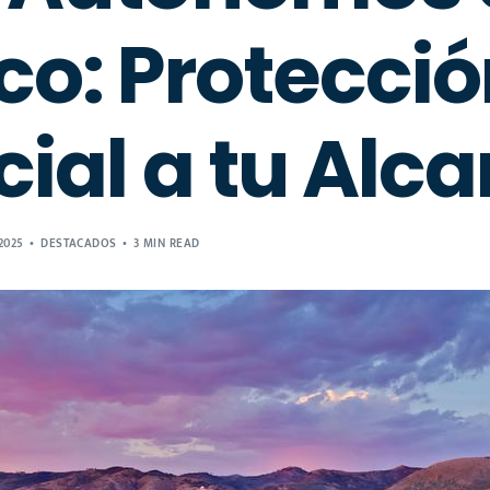
co: Protecci
cial a tu Alc
2025
DESTACADOS
3 MIN READ