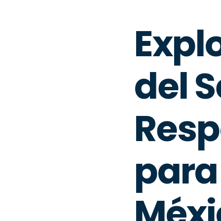
Expl
del 
Resp
para
Méxi