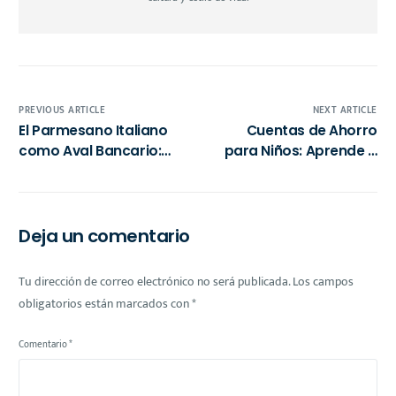
PREVIOUS ARTICLE
NEXT ARTICLE
El Parmesano Italiano
Cuentas de Ahorro
como Aval Bancario:
para Niños: Aprende a
Lecciones de
Elegir con el Aval de
Innovación Financiera y
PROFECO
Valor Local
Deja un comentario
Tu dirección de correo electrónico no será publicada.
Los campos
obligatorios están marcados con
*
Comentario
*