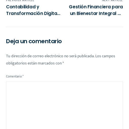
PREVIOUS ARTICLE
NEXT ARTICLE
Contabilidad y
Gestión Financiera para
Transformación Digital:
un Bienestar Integral en
Claves para el Éxito
México
Empresarial en México
hacia 2025
Deja un comentario
Tu dirección de correo electrónico no será publicada.
Los campos
obligatorios están marcados con
*
Comentario
*